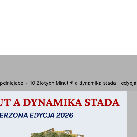
pełniające
10 Złotych Minut ® a dynamika stada - edycj