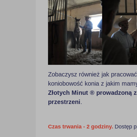
Zobaczysz również jak pracować
koniobowość konia z jakim mamy
Złotych Minut ® prowadzoną za
przestrzeni
.
Czas trwania - 2 godziny.
Dostęp pr