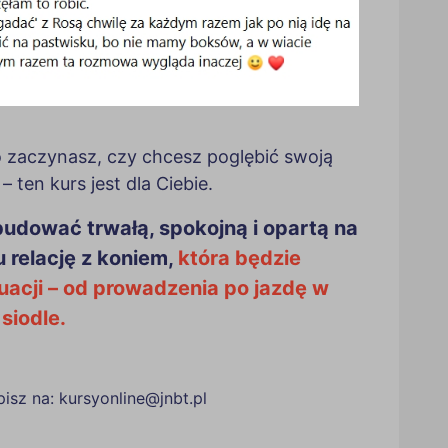
o zaczynasz, czy chcesz poglębić swoją
– ten kurs jest dla Ciebie.
budować trwałą, spokojną i opartą na
relację z koniem,
która będzie
acji – od prowadzenia po jazdę w
siodle.
isz na: kursyonline@jnbt.pl